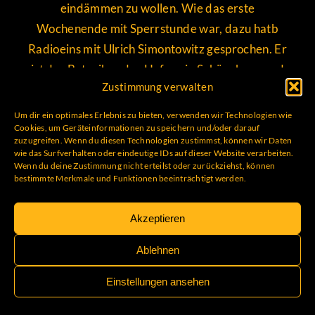
eindämmen zu wollen. Wie das erste
Wochenende mit Sperrstunde war, dazu hatb
Radioeins
mit Ulrich Simontowitz gesprochen. Er
ist der Betreiber des Hafens in Schöneberg und
Zustimmung verwalten
Mitglied der Initiative „Bars of Berlin“
.
Um dir ein optimales Erlebnis zu bieten, verwenden wir Technologien wie
Cookies, um Geräteinformationen zu speichern und/oder darauf
zuzugreifen. Wenn du diesen Technologien zustimmst, können wir Daten
wie das Surfverhalten oder eindeutige IDs auf dieser Website verarbeiten.
© 2026 HAFEN
Wenn du deine Zustimmung nicht erteilst oder zurückziehst, können
bestimmte Merkmale und Funktionen beeinträchtigt werden.
Geschichte
Wiki
Gutscheine
Jobs
Download
Datenschutz
Impressum
Akzeptieren
Ablehnen
Einstellungen ansehen